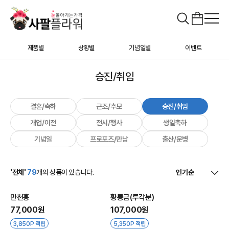
제품별
상황별
기념일별
이벤트
승진/취임
결혼/축하
근조/추모
승진/취임
개업/이전
전시/행사
생일축하
기념일
프로포즈/만남
출산/문병
'전체'
79
개의 상품이 있습니다.
만천홍
황룡금(투각분)
77,000원
107,000원
3,850P 적립
5,350P 적립