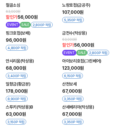
철골소심
노랑호접(금공주)
63,000원
107,000원
할인가
56,000원
5,350P 적립
EVENT
SALE
2,800P 적립
핑크호접(보배)
금전수(탁상용)
96,000원
63,000원
할인가
56,000원
4,800P 적립
EVENT
SALE
2,800P 적립
안시리움(탁상용)
아이보리호접(그린베어)
68,000원
123,000원
3,400P 적립
6,150P 적립
일향금(황금분)
산천보세
178,000원
67,000원
8,900P 적립
3,350P 적립
스투키(탁상용)B
산세베리아(탁상용)
63,000원
67,000원
3,150P 적립
3,350P 적립