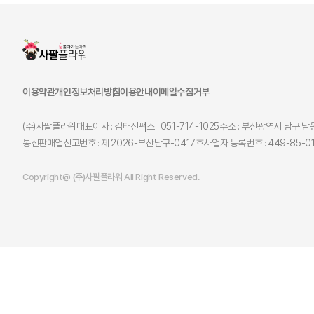
이용약관
개인정보처리방침
이용안내
이메일수집거부
(주)사팔플라워
대표이사 : 김태진
팩스 : 051-714-1025
주소 : 부산광역시 남구 남동
통신판매업신고번호 : 제 2026-부산남구-0417호
사업자 등록번호 : 449-85-0
Copyright@ (주)사팔플라워 All Right Reserved.