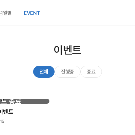
념일별
EVENT
이벤트
전체
진행중
종료
트 종료
이벤트
.15