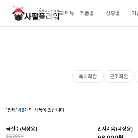
메뉴
제품별
상황별
기
축하화환
근조화환
'전체'
48
개의 상품이 있습니다.
금전수(탁상용)
안시리움(탁상용)
63,000원
68,000원