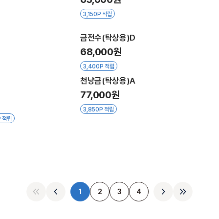
3,150P 적립
금전수(탁상용)D
68,000원
3,400P 적립
천냥금(탁상용)A
77,000원
3,850P 적립
P 적립
1
2
3
4