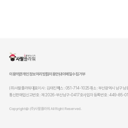
이용약관
개인정보처리방침
이용안내
이메일수집거부
(주)사팔플라워
대표이사 : 김태진
팩스 : 051-714-1025
주소 : 부산광역시 남구 남동
통신판매업신고번호 : 제 2026-부산남구-0417호
사업자 등록번호 : 449-85-0
Copyright@ (주)사팔플라워 All Right Reserved.