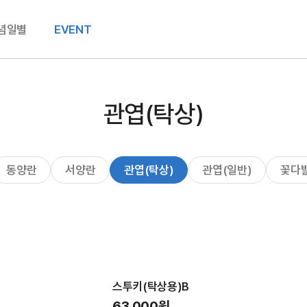
념일별
EVENT
관엽(탁상)
동양란
서양란
관엽(탁상)
관엽(일반)
꽃다
스투키(탁상용)B
63,000원