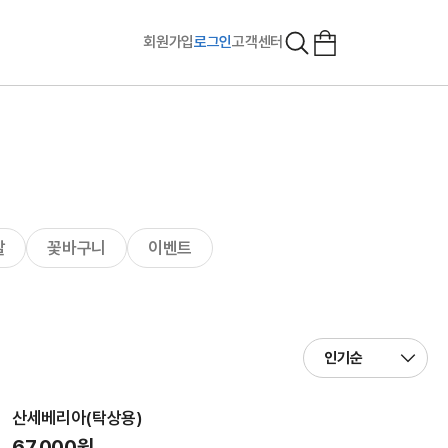
회원가입
로그인
고객센터
발
꽃바구니
이벤트
산세베리아(탁상용)
67,000원